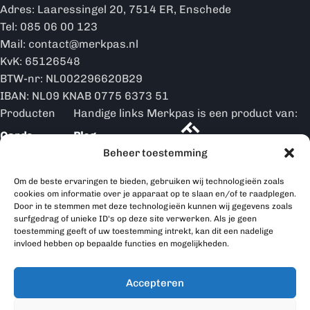
Adres: Laaressingel 20, 7514 ER, Enschede
Tel: 085 06 00 123
Mail: contact@merkpas.nl
KvK: 65126548
BTW-nr: NL002296620B29
IBAN: NL09 KNAB 0775 6373 51
Producten
Handige links
Merkpas is een product van:
Cards
Blog
Beheer toestemming
Merkpas is partner van:
Ringen
Over ons
Om de beste ervaringen te bieden, gebruiken wij technologieën zoals
Hoe werkt
Displays
cookies om informatie over je apparaat op te slaan en/of te raadplegen.
het
Door in te stemmen met deze technologieën kunnen wij gegevens zoals
surfgedrag of unieke ID's op deze site verwerken. Als je geen
Merkpas
toestemming geeft of uw toestemming intrekt, kan dit een nadelige
producten
invloed hebben op bepaalde functies en mogelijkheden.
Contact
Accepteren
Merkpas © 2026 | Alle rechten voorbehouden | Website is