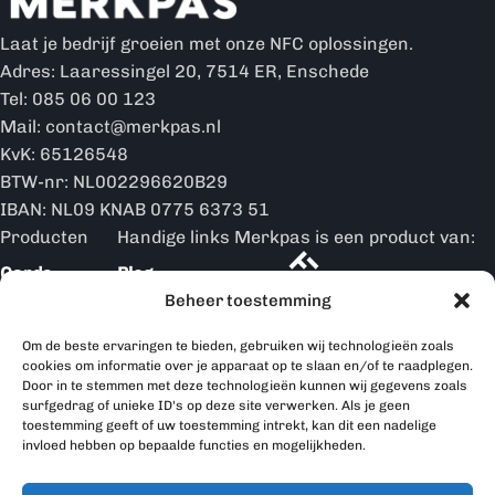
Laat je bedrijf groeien met onze NFC oplossingen.
Adres: Laaressingel 20, 7514 ER, Enschede
Tel: 085 06 00 123
Mail: contact@merkpas.nl
KvK: 65126548
BTW-nr: NL002296620B29
IBAN: NL09 KNAB 0775 6373 51
Producten
Handige links
Merkpas is een product van:
Cards
Blog
Beheer toestemming
Merkpas is partner van:
Ringen
Over ons
Om de beste ervaringen te bieden, gebruiken wij technologieën zoals
Hoe werkt
Displays
cookies om informatie over je apparaat op te slaan en/of te raadplegen.
het
Door in te stemmen met deze technologieën kunnen wij gegevens zoals
surfgedrag of unieke ID's op deze site verwerken. Als je geen
Merkpas
toestemming geeft of uw toestemming intrekt, kan dit een nadelige
producten
invloed hebben op bepaalde functies en mogelijkheden.
Contact