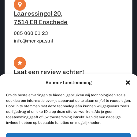
Laaressingel 20,
7514 ER Enschede
085 060 01 23
info@merkpas.nl
Laat een review achter!
Beheer toestemming
Wij zijn blij met jullie feedback!
Volg ons:
Om de beste ervaringen te bieden, gebruiken wij technologieën zoals
Review plaatsen
cookies om informatie over je apparaat op te slaan en/of te raadplegen.
Door in te stemmen met deze technologieën kunnen wij gegevens zoals
surfgedrag of unieke ID's op deze site verwerken. Als je geen
toestemming geeft of uw toestemming intrekt, kan dit een nadelige
invloed hebben op bepaalde functies en mogelijkheden.