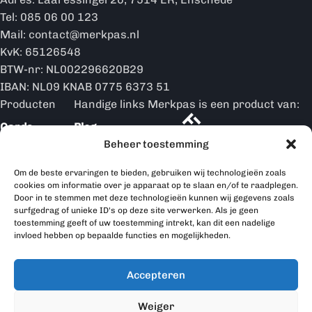
Tel: 085 06 00 123
Mail: contact@merkpas.nl
KvK: 65126548
BTW-nr: NL002296620B29
IBAN: NL09 KNAB 0775 6373 51
Producten
Handige links
Merkpas is een product van:
Cards
Blog
Beheer toestemming
Merkpas is partner van:
Ringen
Over ons
Om de beste ervaringen te bieden, gebruiken wij technologieën zoals
Hoe werkt
Displays
cookies om informatie over je apparaat op te slaan en/of te raadplegen.
het
Door in te stemmen met deze technologieën kunnen wij gegevens zoals
surfgedrag of unieke ID's op deze site verwerken. Als je geen
Merkpas
toestemming geeft of uw toestemming intrekt, kan dit een nadelige
producten
invloed hebben op bepaalde functies en mogelijkheden.
Contact
Accepteren
Merkpas © 2026 | Alle rechten voorbehouden | Website is
Weiger