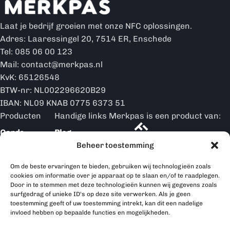
Laat je bedrijf groeien met onze NFC oplossingen.
Adres: Laaressingel 20, 7514 ER, Enschede
Tel: 085 06 00 123
Mail: contact@merkpas.nl
KvK: 65126548
BTW-nr: NL002296620B29
IBAN: NL09 KNAB 0775 6373 51
Producten
Handige links
Merkpas is een product van:
Cards
Blog
Beheer toestemming
Merkpas is partner van:
Ringen
Over ons
Om de beste ervaringen te bieden, gebruiken wij technologieën zoals
Hoe werkt
Displays
cookies om informatie over je apparaat op te slaan en/of te raadplegen.
het
Door in te stemmen met deze technologieën kunnen wij gegevens zoals
surfgedrag of unieke ID's op deze site verwerken. Als je geen
Merkpas
toestemming geeft of uw toestemming intrekt, kan dit een nadelige
producten
invloed hebben op bepaalde functies en mogelijkheden.