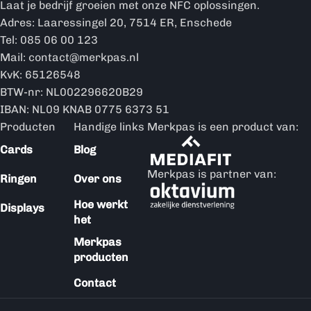
Laat je bedrijf groeien met onze NFC oplossingen.
Adres: Laaressingel 20, 7514 ER, Enschede
Tel: 085 06 00 123
Mail: contact@merkpas.nl
KvK: 65126548
BTW-nr: NL002296620B29
IBAN: NL09 KNAB 0775 6373 51
Producten
Handige links
Merkpas is een product van:
Cards
Blog
Merkpas is partner van:
Ringen
Over ons
Hoe werkt
Displays
het
Merkpas
producten
Contact