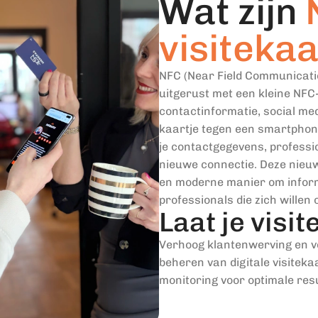
Wat zijn
visitekaa
NFC (Near Field Communicatio
uitgerust met een kleine NFC
contactinformatie, social me
kaartje tegen een smartphon
je contactgegevens, professio
nieuwe connectie. Deze nieuws
en moderne manier om informa
professionals die zich willen
Laat je visi
Verhoog klantenwerving en ve
beheren van digitale visitek
monitoring voor optimale res