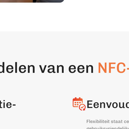
delen van een
NFC
ie-
Eenvoud
Flexibiliteit staat 
gebruiksvriendelijk