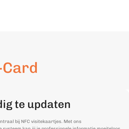
-Card
ig te updaten
centraal bij NFC visitekaartjes. Met ons
e systeem kan jij je professionele informatie moeiteloos