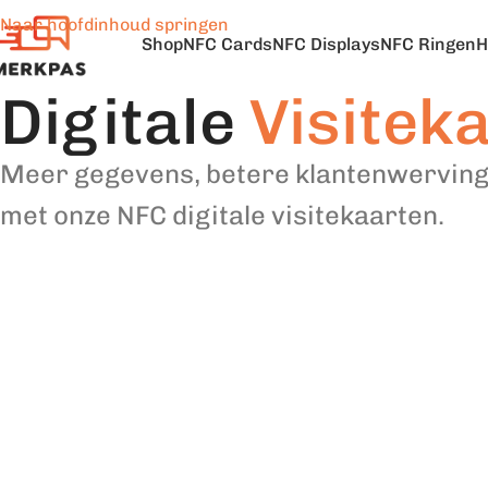
Naar hoofdinhoud springen
Shop
NFC Cards
NFC Displays
NFC Ringen
H
Digitale
Visitek
Meer gegevens, betere klantenwerving
met onze NFC digitale visitekaarten.