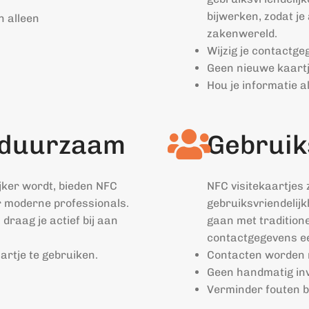
bijwerken, zodat je 
n alleen
zakenwereld.
Wijzig je contactge
Geen nieuwe kaartje
Hou je informatie al
n duurzaam
Gebrui
jker wordt, bieden NFC
NFC visitekaartjes 
or moderne professionals.
gebruiksvriendelijk
draag je actief bij aan
gaan met traditione
contactgegevens ee
rtje te gebruiken.
Contacten worden 
Geen handmatig in
Verminder fouten bi